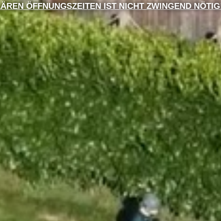
ÄREN ÖFFNUNGSZEITEN IST NICHT ZWINGEND NÖTIG